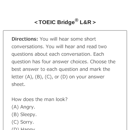
®
＜TOEIC Bridge
L&R＞