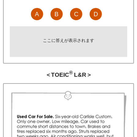
A
B
C
D
ここに答えが表示されます
®
＜TOEIC
L&R＞