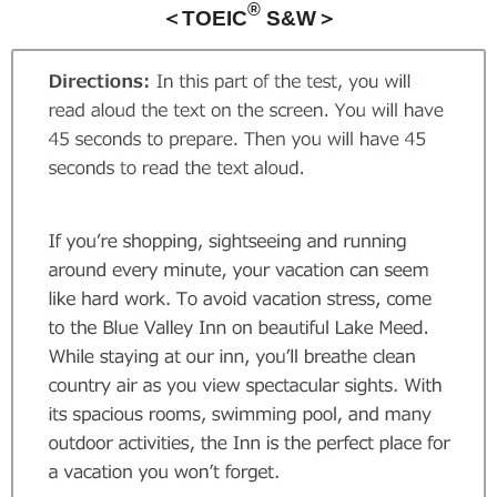
®
＜TOEIC
S&W＞