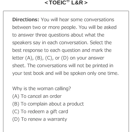
®
＜TOEIC
L&R＞