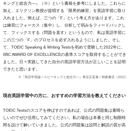
キングと総合力―』（※）という書籍を参考にしました。これらに
加え、エリクソン教授が提唱する「限界的練習」を英語学習に取り
入れました。例えば、三つの「F」という考え方があります。これ
は練習にフォーカス（集中）し、分析して弱みをフィードバックし
て、フィックスする（問題を直す）というもので、私は英語学習に
この三つの「F」のプロセスを必ず入れるようにしました。そし
て、TOEIC Speaking & Writing Testsを初めて受験した2022年に、
IIBC AWARD OF EXCELLENCEの基準スコアを取得することができ
ました。日々実践してきた自分の英語学習方法が正しいことを証明
できたと思います。
『英語学習論―スピーキングと総合力―』青谷正妥著／朝倉書店（2012）
現在英語学習中の方に、おすすめの学習方法を教えてください
TOEIC Testsのスコアを伸ばすのであれば、公式の問題集は素晴ら
しいのでぜひ活用してみてください。私の場合は本番と同じ制限時
間を設けて解いていきました。公式の問題集は設問と解説の質が高