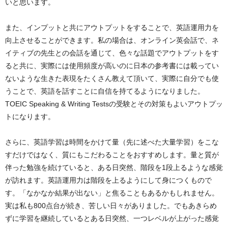
いと思います。
また、インプットと共にアウトプットをすることで、英語運用力を
向上させることができます。私の場合は、オンライン英会話で、ネ
イティブの先生との会話を通じて、色々な話題でアウトプットをす
ると共に、実際には使用頻度が高いのに日本の参考書には載ってい
ないような生きた表現をたくさん教えて頂いて、実際に自分でも使
うことで、英語を話すことに自信を持てるようになりました。
TOEIC Speaking & Writing Testsの受験とその対策もよいアウトプッ
トになります。
さらに、英語学習は時間をかけて量（先に述べた大量学習）をこな
すだけではなく、質にもこだわることをおすすめします。量と質が
伴った勉強を続けていると、ある日突然、階段を1段上るような感覚
が訪れます。英語運用力は階段を上るようにして身につくもので
す。「なかなか結果が出ない」と焦ることもあるかもしれません。
実は私も800点台が続き、苦しい日々がありました。でもあきらめ
ずに学習を継続しているとある日突然、一つレベルが上がった感覚