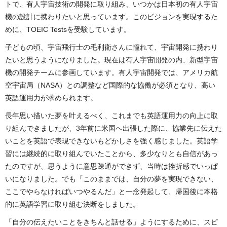
トで、有人宇宙技術の開発に取り組み、いつかは日本初の有人宇宙
機の設計に携わりたいと思っています。このビジョンを実現するた
めに、TOEIC Testsを受験しています。
子どもの頃、宇宙飛行士の毛利衛さんに憧れて、宇宙開発に携わり
たいと思うようになりました。現在は有人宇宙開発の内、新型宇宙
機の開発チームに参画しています。有人宇宙開発では、アメリカ航
空宇宙局（NASA）との調整など国際的な協働が必須となり、高い
英語運用力が求められます。
長年思い描いた夢を叶えるべく、これまでも英語運用力の向上に取
り組んできましたが、3年前に米国へ出張した際に、協業先に伝えた
いことを英語で表現できないもどかしさを強く感じました。英語学
習には継続的に取り組んでいたことから、多少なりとも自信があっ
たのですが、思うように意思疎通ができず、当時は挫折感でいっぱ
いになりました。でも「このままでは、自分の夢を実現できない、
ここでやらなければいつやるんだ」と一念発起して、帰国後に本格
的に英語学習に取り組む決断をしました。
「自分の伝えたいことをきちんと話せる」ようにするために、スピ