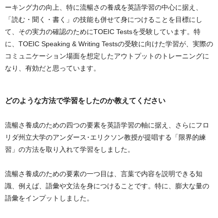
ーキング力の向上、特に流暢さの養成を英語学習の中心に据え、
「読む・聞く・書く」の技能も併せて身につけることを目標にし
て、その実力の確認のためにTOEIC Testsを受験しています。特
に、TOEIC Speaking & Writing Testsの受験に向けた学習が、実際の
コミュニケーション場面を想定したアウトプットのトレーニングに
なり、有効だと思っています。
どのような方法で学習をしたのか教えてください
流暢さ養成のための四つの要素を英語学習の軸に据え、さらにフロ
リダ州立大学のアンダース･エリクソン教授が提唱する「限界的練
習」の方法を取り入れて学習をしました。
流暢さ養成のための要素の一つ目は、言葉で内容を説明できる知
識、例えば、語彙や文法を身につけることです。特に、膨大な量の
語彙をインプットしました。