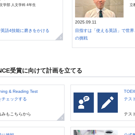
文学部 人文学科 4年生
立
2025.09.11
sで英語4技能に磨きをかける
目指すは「使える英語」で世界
の挑戦
ELLENCE受賞に向けて計画を立てる
ning & Reading Test
TOEIC
をチェックする
テス
込みもこちらから
テス