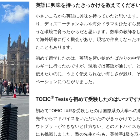
英語に興味を持ったきっかけを教えてくださ
小さいころから英語に興味を持っていたと思います
り、ディズニーチャンネルや海外ドラマをひたすら
うな環境で育ったからだと思います。数学の教師を
て海外研修に行く機会があり、現地で仲良くなった
たこともあります。
初めて留学したのは、英語を習い始めたばかりの中学
ルギーに行ったのですが、現地では英語が通じず、
伝えたいのに、うまく伝えられない悔しさが残り、
ベーションにつながりました。
®
TOEIC
Testsを初めて受験したのはいつです
初めてTOEIC L&Rを受験したのは国際系の大学へ
先生からアドバイスをいただいたのがきっかけでした。「Li
ウトプットができないと仕方ない」とのアドバイスもあり、TOEIC
にも挑戦しました。塾の先生からも、英検準1級を取っ