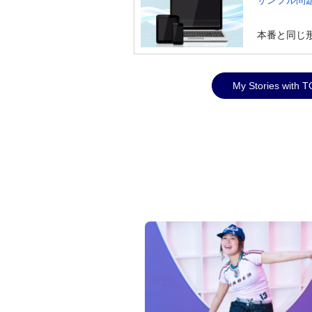
サンプル問
本番と同じ
My Stories w