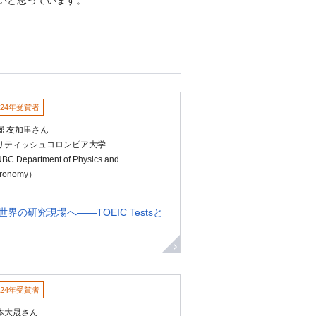
024年受賞者
堀 友加里さん
リティッシュコロンビア大学
BC Department of Physics and
tronomy）
ら世界の研究現場へ――TOEIC Testsと
024年受賞者
本大晟さん