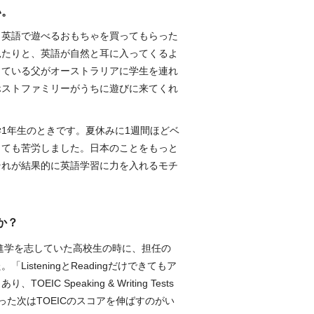
い。
。英語で遊べるおもちゃを買ってもらった
見たりと、英語が自然と耳に入ってくるよ
している父がオーストラリアに学生を連れ
ホストファミリーがうちに遊びに来てくれ
1年生のときです。夏休みに1週間ほどベ
とても苦労しました。日本のことをもっと
それが結果的に英語学習に力を入れるモチ
か？
の進学を志していた高校生の時に、担任の
steningとReadingだけできてもア
 Speaking & Writing Tests
た次はTOEICのスコアを伸ばすのがい