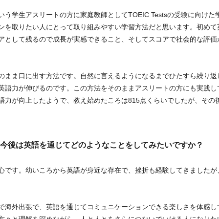
生アスリートの方に家庭教師としてTOEIC Testsの受験に向けた学習方
ンを取りたい人にとって取り組みやすい学習方法だと思います。初めて
アとして残るので成長が実感できること、そしてスコアで社会的な評価
のまま口に出す方法です。自然に言えるようになるまでひたすら繰り返
英語力が伸びるのです。この方法をそのままアスリートの方にも実践し
語力が向上したようで、教え始めたころは815点くらいでしたが、その後
今後は英語を通じてどのようなことをしてみたいですか？
心です。幼いころから英語が身近な存在で、挫折も経験してきましたが
で海外出張で、英語を通じてコミュニケーションできる楽しさを体感し
方々と理解を深めながら、人と人とをさらにつないでいける人になりた