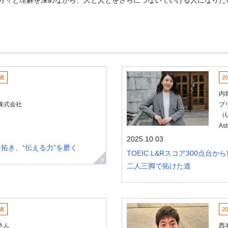
賞者
2
内
株式会社
ブ
（U
As
2025.10.03
切り拓き、“伝える力”を磨く
TOEIC L&Rスコア300点台か
二人三脚で拓けた道
賞者
2
さん
西