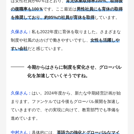
は女性社員が60％ほどおり、
育児休業取得率100%、取得後
の復職率も100％
です。ここ最近は
男性社員にも育休の取得
を推奨しており、約95%の社員が育休を取得
しています。
久保さん：
私も2022年度に育休を取りました。さまざまな
制度や社風のおかげで働きやすいですし、
女性も活躍しや
すい会社
だと感じています。
今期からはさらに制度を変化させ、グローバル
化を加速していくそうですね。
久保さん：
はい。2024年度から、新たな中期経営計画が始
まります。ファンケルでは今後もグローバル展開を加速し
ていきますので、その実現に向けて、教育部門でも準備を
進めています。
中村さん：
具体的には、
英語力の強化とグローバルなマイ