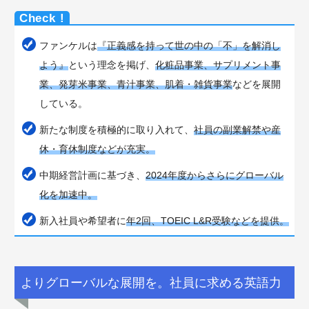
ファンケルは
『正義感を持って世の中の「不」を解消し
よう』
という理念を掲げ、
化粧品事業、サプリメント事
業、発芽米事業、青汁事業、肌着・雑貨事業
などを展開
している。
新たな制度を積極的に取り入れて、
社員の副業解禁や産
休・育休制度などが充実。
中期経営計画に基づき、
2024年度からさらにグローバル
化を加速中。
新入社員や希望者に
年2回、TOEIC L&R受験などを提供。
よりグローバルな展開を。社員に求める英語力