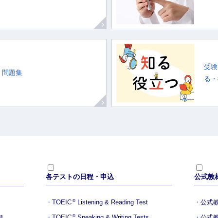
受験
・問題集
る・役
各テストの日程・申込
公式教
TOEIC
Listening & Reading Test
公式
®
TOEIC
Speaking & Writing Tests
公式
®
®