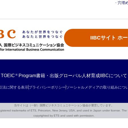
穴埋
IIBCサイト ホ
®
TOEIC
Program
書籍・出版
グローバル人材育成
IIBCについて
引法に関する表示
プライバシーポリシー
ソーシャルメディアの取り組みにつ
当サイトは（一財）国際ビジネスコミュニケーション協会が運営しています。
red trademarks of ETS, Princeton, New Jersey, USA, and used in Japan under license. The Eig
copyrighted by ETS and used with permission.