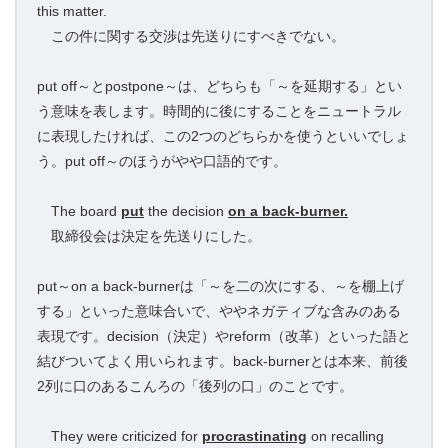
this matter.
この件に関する交渉は先送りにすべきでない。
put off～とpostpone～は、どちらも「～を延期する」とい
う意味を表します。時間的に後にすることをニュートラル
に表現したければ、この2つのどちらかを使うといいでしょ
う。put off～のほうがやや口語的です。
The board
put
the decision
on a back-burner.
取締役会は決定を先送りにした。
put～on a back-burnerは「～を二の次にする、～を棚上げ
する」といった意味合いで、ややネガティブな含みのある
表現です。decision（決定）やreform（改革）といった語と
結びついてよく用いられます。back-burnerとは本来、前後
2列に口のあるこんろの「後列の口」のことです。
They were criticized for
procrastinating
on recalling