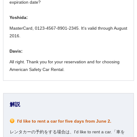
expiration date?
Yoshida:
MasterCard, 0123-4567-8901-2345. It's valid through August
2016.
Davis:
All right. Thank you for your reservation and for choosing
American Safety Car Rental.
解説
I'd like to rent a car for five days from June 2.
レンタカーの予約をする場合は、I'd like to rent a car.「車を