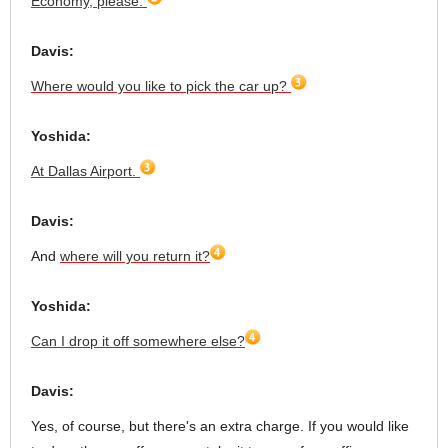
Economy, please.
Davis:
Where would you like to pick the car up?
Yoshida:
At Dallas Airport.
Davis:
And
where will you return it?
Yoshida:
Can I drop it off somewhere else?
Davis:
Yes, of course, but there's an extra charge. If you would like