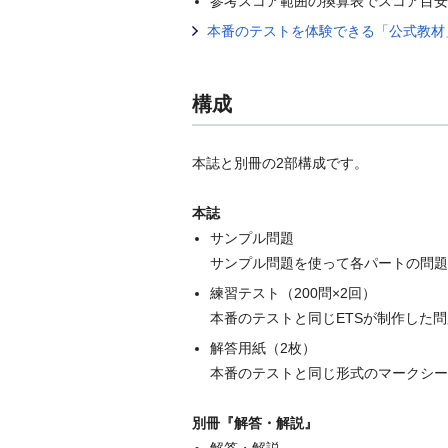
参考スコア範囲の換算表でスコア目安
本番のテストを体験できる「公式教材
構成
本誌と別冊の2部構成です。
本誌
サンプル問題
サンプル問題を使って各パートの問題
練習テスト（200問×2回）
本番のテストと同じETSが制作した問
解答用紙（2枚）
本番のテストと同じ形式のマークシー
別冊『解答・解説』