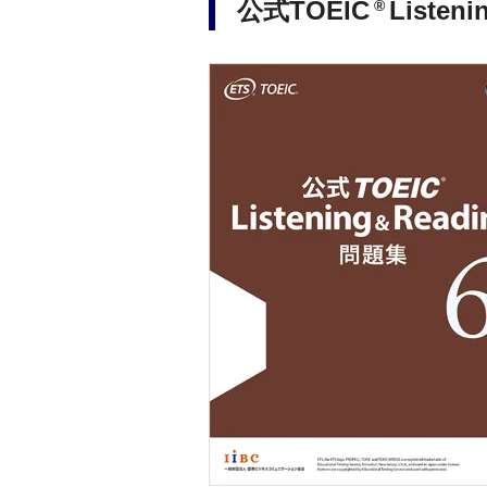
公式TOEIC
Listen
®