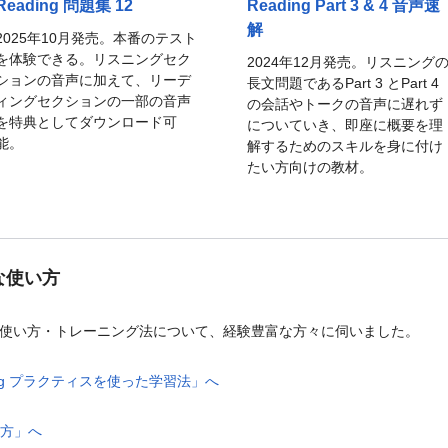
Reading 問題集 12
Reading Part 3 & 4 音声速
解
2025年10月発売。本番のテスト
を体験できる。リスニングセク
2024年12月発売。リスニング
ションの音声に加えて、リーデ
長文問題であるPart 3 とPart 4
ィングセクションの一部の音声
の会話やトークの音声に遅れず
を特典としてダウンロード可
についていき、即座に概要を理
能。
解するためのスキルを身に付け
たい方向けの教材。
な使い方
的な使い方・トレーニング法について、経験豊富な方々に伺いました。
Reading プラクティスを使った学習法」へ
い方」へ