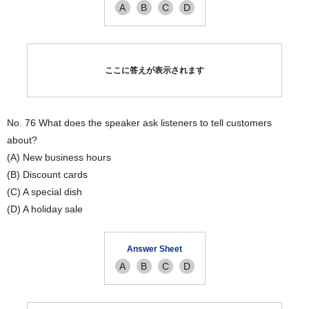
A
B
C
D
ここに答えが表示されます
No. 76 What does the speaker ask listeners to tell customers
about?
(A) New business hours
(B) Discount cards
(C) A special dish
(D) A holiday sale
Answer Sheet
A
B
C
D