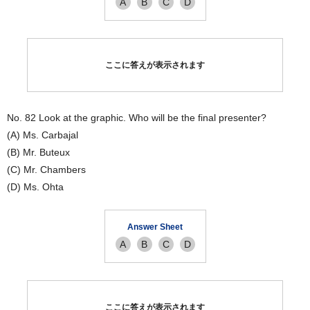
A
B
C
D
ここに答えが表示されます
No. 82 Look at the graphic. Who will be the final presenter?
(A) Ms. Carbajal
(B) Mr. Buteux
(C) Mr. Chambers
(D) Ms. Ohta
Answer Sheet
A
B
C
D
ここに答えが表示されます