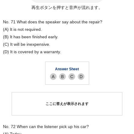
再生ボタンを押すと音声が流れます。
No. 71 What does the speaker say about the repair?
(A) It is not required.
(B) It has been finished early.
(C) It will be inexpensive.
(D) It is covered by a warranty.
Answer Sheet
A
B
C
D
ここに答えが表示されます
No. 72 When can the listener pick up his car?