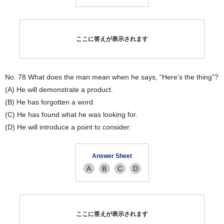
ここに答えが表示されます
No. 78 What does the man mean when he says, “Here’s the thing”?
(A) He will demonstrate a product.
(B) He has forgotten a word.
(C) He has found what he was looking for.
(D) He will introduce a point to consider.
Answer Sheet
A
B
C
D
ここに答えが表示されます