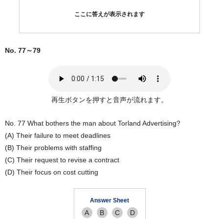
ここに答えが表示されます
No. 77～79
再生ボタンを押すと音声が流れます。
No. 77 What bothers the man about Torland Advertising?
(A) Their failure to meet deadlines
(B) Their problems with staffing
(C) Their request to revise a contract
(D) Their focus on cost cutting
Answer Sheet
A
B
C
D