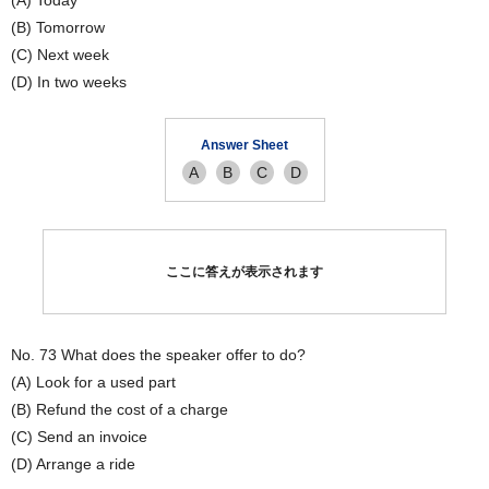
(A) Today
(B) Tomorrow
(C) Next week
(D) In two weeks
Answer Sheet
A
B
C
D
ここに答えが表示されます
No. 73 What does the speaker offer to do?
(A) Look for a used part
(B) Refund the cost of a charge
(C) Send an invoice
(D) Arrange a ride