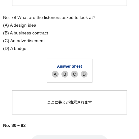
No. 79 What are the listeners asked to look at?
(A) A design idea
(B) A business contract
(C) An advertisement
(D) A budget
Answer Sheet
A
B
C
D
ここに答えが表示されます
No. 80～82