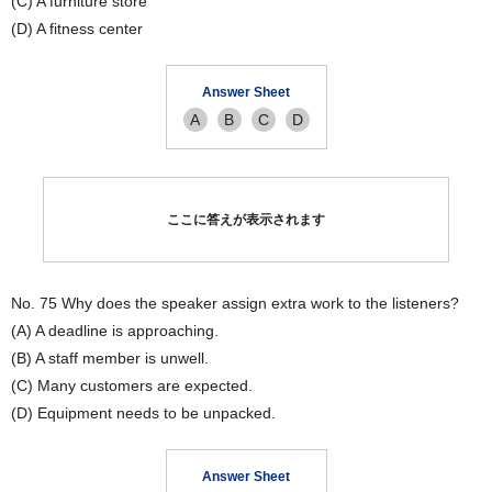
(C) A furniture store
(D) A fitness center
Answer Sheet
A
B
C
D
ここに答えが表示されます
No. 75 Why does the speaker assign extra work to the listeners?
(A) A deadline is approaching.
(B) A staff member is unwell.
(C) Many customers are expected.
(D) Equipment needs to be unpacked.
Answer Sheet