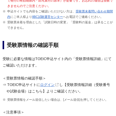
で発行の有効期限内・顔写真付の原本）が必要です。お忘れの場合は受験で
きませんのでご注意ください。
申込サイトでも内容をご確認いただけない方は、
受験票未着問い合わせ期間
内
にご本人様より
IIBC試験運営センター
へお電話でご連絡ください。
受験票未着を理由とした「試験日時の変更」「受験料の返金」は承ることが
できません。
受験票情報の確認手順
受験に必要な情報はTOEIC申込サイト内の「受験票情報詳細」にて
ご確認いただけます。
＜受験票情報の確認手順＞
⇒ TOEIC申込サイトに
ログイン
し【受験票情報詳細（受験番号
や試験会場）はこちら】よりご確認ください。
受験票情報をメール送信したい場合は、[メール送信]を押してください。
＜注意事項＞