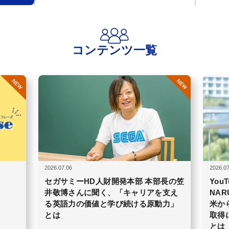
コンテンツ一覧
2026.07.06
2026.07
セガサミーHD人財開発本部 本部長の笠
You
井敬博さんに聞く、「キャリアを支え
NA
る英語力の価値と学び続ける原動力」
米か
とは
取得
とは