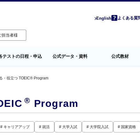
よくある質
English
ご担当者様
各テストの日程・申込
公式データ・資料
公式教材
る・役立つ TOEIC® Program
®
EIC
Program
# キャリアアップ
# 就活
# 大学入試
# 大学院入試
# 国家資格