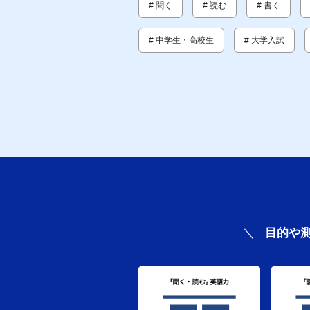
# 聞く
# 読む
# 書く
# 中学生・高校生
# 大学入試
目的や