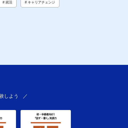
# 就活
# キャリアチェンジ
験しよう