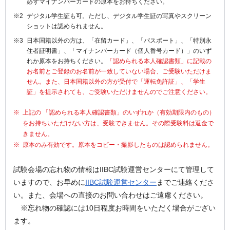
必ずマイナンバーカードの原本をお持ちください。
デジタル学生証も可。ただし、デジタル学生証の写真やスクリーン
ショットは認められません。
日本国籍以外の方は、「在留カード」、「パスポート」、「特別永
住者証明書」、「マイナンバーカード（個人番号カード）」のいず
れか原本をお持ちください。
「認められる本人確認書類」に記載の
お名前とご登録のお名前が一致していない場合、ご受験いただけま
せん。また、日本国籍以外の方が受付で「運転免許証」、「学生
証」を提示されても、ご受験いただけませんのでご注意ください。
上記の 「認められる本人確認書類」のいずれか（有効期限内のもの）
をお持ちいただけない方は、受験できません。その際受験料は返金で
きません。
原本のみ有効です。原本をコピー・撮影したものは認められません。
試験会場の忘れ物の情報はIIBC試験運営センターにて管理して
いますので、お早めに
IIBC試験運営センター
までご連絡くださ
い。また、会場への直接のお問い合わせはご遠慮ください。
※忘れ物の確認には10日程度お時間をいただく場合がござい
ます。