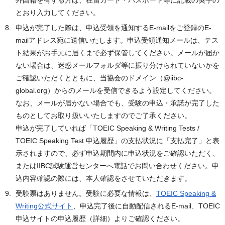
外国籍を有する方は、在留カード・パスポート等に記載の英字の
とおり入力してください。
申込が完了した際は、申込受領を通知するE-mailをご登録のE-
mailアドレス宛に送信いたします。申込受領通知メールは、テス
ト結果がお手元に届くまで必ず保管してください。メールが届か
ない場合は、迷惑メールフォルダ等に振り分けられていないかを
ご確認いただくとともに、当協会のドメイン（@iibc-
global.org）からのメールを受信できるよう設定してください。
なお、メールが届かない場合でも、受験の申込・承諾が完了した
ものとしてお取り扱いいたしますのでご了承ください。
申込が完了していれば「TOEIC Speaking & Writing Tests /
TOEIC Speaking Test 申込履歴」の支払状況に「支払完了」と表
示されますので、必ず申込期間内に申込状況をご確認いただく、
またはIIBC試験運営センターへ電話でお問い合わせください。申
込内容確認の際には、本人確認をさせていただきます。
受験票はありません。受験に必要な情報は、
TOEIC Speaking &
Writing公式サイト
、申込完了後に自動配信されるE-mail、TOEIC
申込サイトの申込履歴（詳細）よりご確認ください。