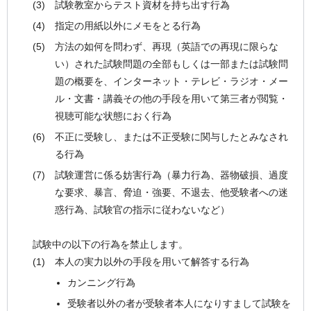
試験教室からテスト資材を持ち出す行為
指定の用紙以外にメモをとる行為
方法の如何を問わず、再現（英語での再現に限らな
い）された試験問題の全部もしくは一部または試験問
題の概要を、インターネット・テレビ・ラジオ・メー
ル・文書・講義その他の手段を用いて第三者が閲覧・
視聴可能な状態におく行為
不正に受験し、または不正受験に関与したとみなされ
る行為
試験運営に係る妨害行為（暴力行為、器物破損、過度
な要求、暴言、脅迫・強要、不退去、他受験者への迷
惑行為、試験官の指示に従わないなど）
試験中の以下の行為を禁止します。
本人の実力以外の手段を用いて解答する行為
カンニング行為
受験者以外の者が受験者本人になりすまして試験を