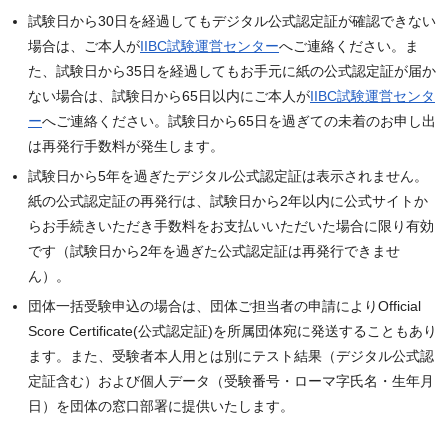
試験日から30日を経過してもデジタル公式認定証が確認できない
場合は、ご本人が
IIBC試験運営センター
へご連絡ください。ま
た、試験日から35日を経過してもお手元に紙の公式認定証が届か
ない場合は、試験日から65日以内にご本人が
IIBC試験運営センタ
ー
へご連絡ください。試験日から65日を過ぎての未着のお申し出
は再発行手数料が発生します。
試験日から5年を過ぎたデジタル公式認定証は表示されません。
紙の公式認定証の再発行は、試験日から2年以内に公式サイトか
らお手続きいただき手数料をお支払いいただいた場合に限り有効
です（試験日から2年を過ぎた公式認定証は再発行できませ
ん）。
団体一括受験申込の場合は、団体ご担当者の申請によりOfficial
Score Certificate(公式認定証)を所属団体宛に発送することもあり
ます。また、受験者本人用とは別にテスト結果（デジタル公式認
定証含む）および個人データ（受験番号・ローマ字氏名・生年月
日）を団体の窓口部署に提供いたします。