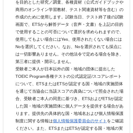
を目的とした研究／調査、各種資材（公式ガイドブックや
商用のオンライン学習教材、テスト関連資材等を含む）の
作成のために使用します。試験当日、テスト終了後の試験
画面で、ETSから解答データ（音声・文書）を上記の目的
で使用することの可否について選択を求められますので、
使用してもよい場合にはYes、使用されたくない場合には
Noを選択してください。なお、Noを選択されても採点に
は一切影響ありません。その他法令で定める場合を除き、
第三者に提供・開示しません。
受験者ご本人が日本以外の国・地域の団体に提出した
TOEIC Program各種テストの公式認定証/スコアレポート
について、ETSまたはETSが認定する国・地域の実施団体
を通じて当協会に当該スコアの真偽について照会された場
合、受験者ご本人の同意に基づき、ETSおよびETSが認定
した国・地域の実施団体に個人データを提供する場合があ
ります。提供先の具体的な国・地域名および個人情報保護
制度に関する情報は
個人情報保護委員会のサイト
をご確認
ください。また、ETSまたはETSが認定する国・地域の実