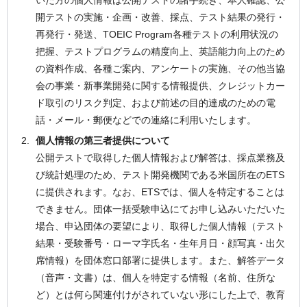
いた方の個人情報は公開テストの諸手続き、本人確認、公
開テストの実施・企画・改善、採点、テスト結果の発行・
再発行・発送、TOEIC Program各種テストの利用状況の
把握、テストプログラムの精度向上、英語能力向上のため
の資料作成、各種ご案内、アンケートの実施、その他当協
会の事業・新事業開発に関する情報提供、クレジットカー
ド取引のリスク判定、および前述の目的達成のための電
話・メール・郵便などでの連絡に利用いたします。
個人情報の第三者提供について
公開テストで取得した個人情報および解答は、採点業務及
び統計処理のため、テスト開発機関である米国所在のETS
に提供されます。なお、ETSでは、個人を特定することは
できません。団体一括受験申込にてお申し込みいただいた
場合、申込団体の要望により、取得した個人情報（テスト
結果・受験番号・ローマ字氏名・生年月日・顔写真・出欠
席情報）を団体窓口部署に提供します。また、解答データ
（音声・文書）は、個人を特定する情報（名前、住所な
ど）とは何ら関連付けがされていない形にした上で、教育