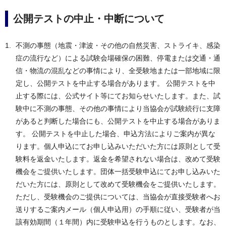
公開テストの中止・中断について
不測の事態（地震・津波・その他の自然災害、ストライキ、感染
症の流行など）による試験会場確保の困難、停電または交通・通
信・物流の混乱などの事情により、全受験地または一部地域に限
定し、公開テストを中止する場合があります。 公開テストを中
止する際には、公式サイト等にてお知らせいたします。また、試
験中に不測の事態、その他の事情により当協会が試験続行に支障
があると判断した場合にも、公開テストを中止する場合がありま
す。 公開テストを中止した場合、申込方法によりご案内が異な
ります。個人申込にてお申し込みいただいた方には原則として受
験料を返金いたします。返金を希望されない場合は、改めて受験
機会をご提供いたします。団体一括受験申込にてお申し込みいた
だいた方には、原則として改めて受験機会をご提供いたします。
ただし、受験機会のご提供については、当協会が直接受験者へお
送りするご案内メール（個人申込用）の手順に従い、受験者が当
該有効期間（１年間）内に受験申込を行うものとします。なお、