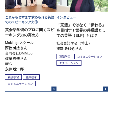
これからますます求められる英語
インタビュー
でのスピーキング力①
「完璧」ではなく「伝わる」
英会話学習のプロに聞くスピ
を目指す！世界の共通語とし
ーキング力の高め方
ての英語（ELF）とは？
Makieigoスクール
社会言語学者（博士）
西牧 健太さん
瀧野 みゆきさん
合同会社DMM.com
英語学習
コミュニケーション
佐藤 奈美さん
モチベーション
IIBC
永井 聡一郎
英語学習
意識改革
コミュニケーション