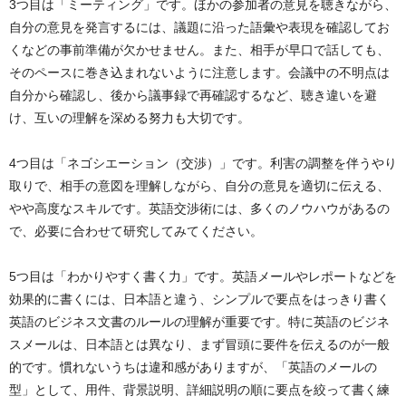
3つ目は「ミーティング」です。ほかの参加者の意見を聴きながら、
自分の意見を発言するには、議題に沿った語彙や表現を確認してお
くなどの事前準備が欠かせません。また、相手が早口で話しても、
そのペースに巻き込まれないように注意します。会議中の不明点は
自分から確認し、後から議事録で再確認するなど、聴き違いを避
け、互いの理解を深める努力も大切です。
4つ目は「ネゴシエーション（交渉）」です。利害の調整を伴うやり
取りで、相手の意図を理解しながら、自分の意見を適切に伝える、
やや高度なスキルです。英語交渉術には、多くのノウハウがあるの
で、必要に合わせて研究してみてください。
5つ目は「わかりやすく書く力」です。英語メールやレポートなどを
効果的に書くには、日本語と違う、シンプルで要点をはっきり書く
英語のビジネス文書のルールの理解が重要です。特に英語のビジネ
スメールは、日本語とは異なり、まず冒頭に要件を伝えるのが一般
的です。慣れないうちは違和感がありますが、「英語のメールの
型」として、用件、背景説明、詳細説明の順に要点を絞って書く練