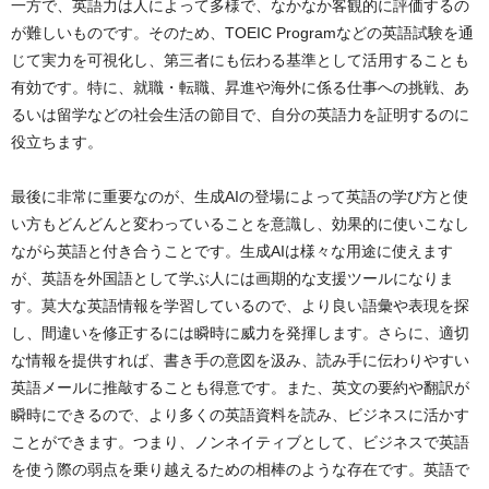
一方で、英語力は人によって多様で、なかなか客観的に評価するの
が難しいものです。そのため、TOEIC Programなどの英語試験を通
じて実力を可視化し、第三者にも伝わる基準として活用することも
有効です。特に、就職・転職、昇進や海外に係る仕事への挑戦、あ
るいは留学などの社会生活の節目で、自分の英語力を証明するのに
役立ちます。
最後に非常に重要なのが、生成AIの登場によって英語の学び方と使
い方もどんどんと変わっていることを意識し、効果的に使いこなし
ながら英語と付き合うことです。生成AIは様々な用途に使えます
が、英語を外国語として学ぶ人には画期的な支援ツールになりま
す。莫大な英語情報を学習しているので、より良い語彙や表現を探
し、間違いを修正するには瞬時に威力を発揮します。さらに、適切
な情報を提供すれば、書き手の意図を汲み、読み手に伝わりやすい
英語メールに推敲することも得意です。また、英文の要約や翻訳が
瞬時にできるので、より多くの英語資料を読み、ビジネスに活かす
ことができます。つまり、ノンネイティブとして、ビジネスで英語
を使う際の弱点を乗り越えるための相棒のような存在です。英語で