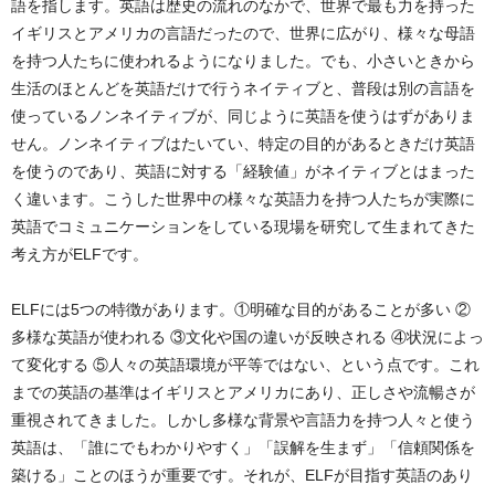
語を指します。英語は歴史の流れのなかで、世界で最も力を持った
イギリスとアメリカの言語だったので、世界に広がり、様々な母語
を持つ人たちに使われるようになりました。でも、小さいときから
生活のほとんどを英語だけで行うネイティブと、普段は別の言語を
使っているノンネイティブが、同じように英語を使うはずがありま
せん。ノンネイティブはたいてい、特定の目的があるときだけ英語
を使うのであり、英語に対する「経験値」がネイティブとはまった
く違います。こうした世界中の様々な英語力を持つ人たちが実際に
英語でコミュニケーションをしている現場を研究して生まれてきた
考え方がELFです。
ELFには5つの特徴があります。①明確な目的があることが多い ②
多様な英語が使われる ③文化や国の違いが反映される ④状況によっ
て変化する ⑤人々の英語環境が平等ではない、という点です。これ
までの英語の基準はイギリスとアメリカにあり、正しさや流暢さが
重視されてきました。しかし多様な背景や言語力を持つ人々と使う
英語は、「誰にでもわかりやすく」「誤解を生まず」「信頼関係を
築ける」ことのほうが重要です。それが、ELFが目指す英語のあり