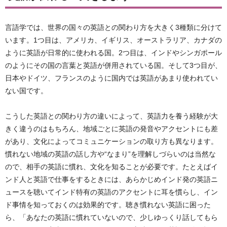
言語学では、世界の国々の英語との関わり方を大きく3種類に分けて
います。1つ目は、アメリカ、イギリス、オーストラリア、カナダの
ように英語が日常的に使われる国。2つ目は、インドやシンガポール
のようにその国の言葉と英語が併用されている国。そして3つ目が、
日本やドイツ、フランスのように国内では英語があまり使われてい
ない国です。
こうした英語との関わり方の違いによって、英語力を養う経験が大
きく違うのはもちろん、地域ごとに英語の発音やアクセントにも差
があり、文化によってコミュニケーションの取り方も異なります。
慣れない地域の英語の話し方や“なまり”を理解しづらいのは当然な
ので、相手の英語に慣れ、文化を知ることが必要です。たとえばイ
ンド人と英語で仕事をするときには、あらかじめインド発の英語ニ
ュースを聴いてインド特有の英語のアクセントに耳を慣らし、イン
ド事情を知っておくのは効果的です。聴き慣れない英語に困った
ら、「あなたの英語に慣れていないので、少しゆっくり話してもら