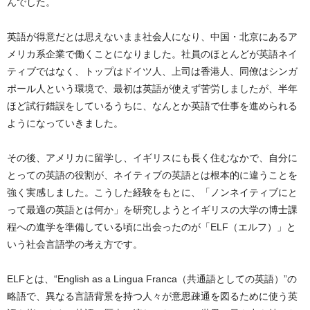
んでした。
英語が得意だとは思えないまま社会人になり、中国・北京にあるア
メリカ系企業で働くことになりました。社員のほとんどが英語ネイ
ティブではなく、トップはドイツ人、上司は香港人、同僚はシンガ
ポール人という環境で、最初は英語が使えず苦労しましたが、半年
ほど試行錯誤をしているうちに、なんとか英語で仕事を進められる
ようになっていきました。
その後、アメリカに留学し、イギリスにも長く住むなかで、自分に
とっての英語の役割が、ネイティブの英語とは根本的に違うことを
強く実感しました。こうした経験をもとに、「ノンネイティブにと
って最適の英語とは何か」を研究しようとイギリスの大学の博士課
程への進学を準備している頃に出会ったのが「ELF（エルフ）」と
いう社会言語学の考え方です。
ELFとは、“English as a Lingua Franca（共通語としての英語）”の
略語で、異なる言語背景を持つ人々が意思疎通を図るために使う英