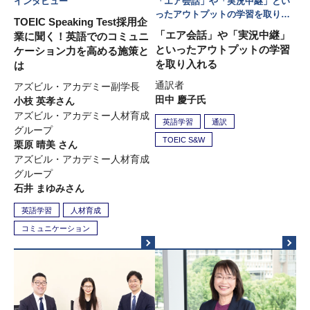
インタビュー
「エア会話」や「実況中継」とい
ったアウトプットの学習を取り入
TOEIC Speaking Test採用企
れる
「エア会話」や「実況中継」
業に聞く！英語でのコミュニ
といったアウトプットの学習
ケーション力を高める施策と
を取り入れる
は
通訳者
アズビル・アカデミー副学長
田中 慶子氏
小枝 英孝さん
アズビル・アカデミー人材育成
英語学習
通訳
グループ
TOEIC S&W
栗原 晴美 さん
アズビル・アカデミー人材育成
グループ
石井 まゆみさん
英語学習
人材育成
コミュニケーション