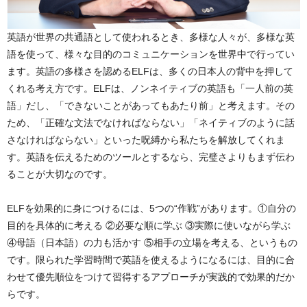
英語が世界の共通語として使われるとき、多様な人々が、多様な英
語を使って、様々な目的のコミュニケーションを世界中で行ってい
ます。英語の多様さを認めるELFは、多くの日本人の背中を押して
くれる考え方です。ELFは、ノンネイティブの英語も「一人前の英
語」だし、「できないことがあってもあたり前」と考えます。その
ため、「正確な文法でなければならない」「ネイティブのように話
さなければならない」といった呪縛から私たちを解放してくれま
す。英語を伝えるためのツールとするなら、完璧さよりもまず伝わ
ることが大切なのです。
ELFを効果的に身につけるには、5つの“作戦”があります。①自分の
目的を具体的に考える ②必要な順に学ぶ ③実際に使いながら学ぶ
④母語（日本語）の力も活かす ⑤相手の立場を考える、というもの
です。限られた学習時間で英語を使えるようになるには、目的に合
わせて優先順位をつけて習得するアプローチが実践的で効果的だか
らです。