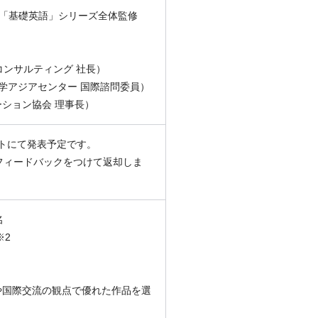
ジオ「基礎英語」シリーズ全体監修
ンサルティング 社長）
大学アジアセンター 国際諮問委員）
ーション協会 理事長）
イトにて発表予定です。
フィードバックをつけて返却しま
名
※2
解や国際交流の観点で優れた作品を選