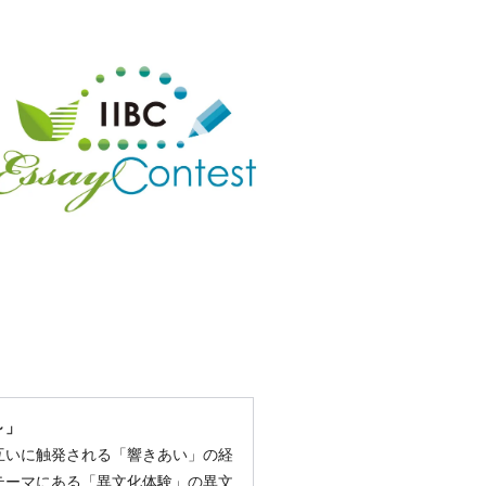
～」
互いに触発される「響きあい」の経
テーマにある「異文化体験」の異文