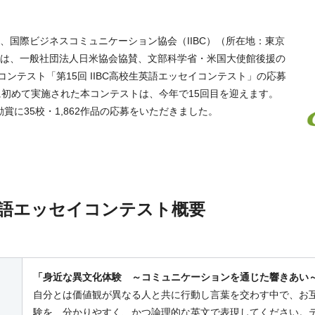
営する、国際ビジネスコミュニケーション協会（IIBC）（所在地：東京
）は、一般社団法人日米協会協賛、文部科学省・米国大使館後援の
ンテスト「第15回 IIBC高校生英語エッセイコンテスト」の応募
年に初めて実施された本コンテストは、今年で15回目を迎えます。
奨励賞に35校・1,862作品の応募をいただきました。
生英語エッセイコンテスト概要
「身近な異文化体験 ～コミュニケーションを通じた響きあい
自分とは価値観が異なる人と共に行動し言葉を交わす中で、お
験を、分かりやすく、かつ論理的な英文で表現してください。