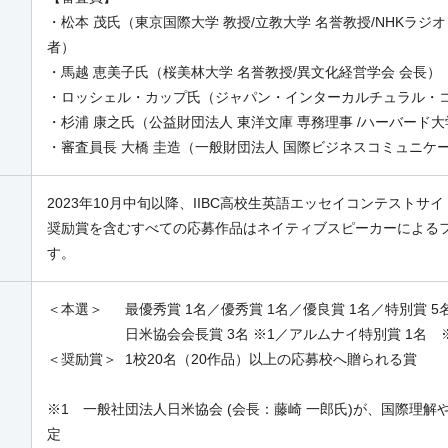
・松本 茂氏（東京国際大学 教授/立教大学 名誉教授/NHKラ
者）
・馬越 恵美子氏（桜美林大学 名誉教授/異文化経営学会 会長）
・ロッシェル・カップ氏（ジャパン・インターカルチュラル・コ
・杉浦 康之氏（公益財団法人 東洋文庫 専務理事 /ハーバード
・審査員長 大橋 圭造（一般財団法人 国際ビジネスコミュニケ
2023年10月中旬以降、IIBC高校生英語エッセイコンテストサ
奨励賞を含むすべての応募作品はネイティブスピーカーによる
す。
＜本選＞ 最優秀賞 1名／優秀賞 1名／優良賞 1名／特別賞 5
日米協会会長賞 3名 ※1／アルムナイ特別賞 1名 
＜奨励賞＞ 1校20名（20作品）以上の応募校へ贈られる賞
※1 一般社団法人日米協会 (会長：藤崎 一郎氏)が、国際理
定