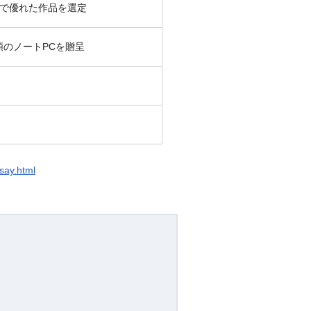
点で優れた作品を選定
のノートPCを贈呈
ssay.html