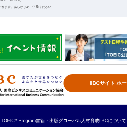
かねます。あらかじめご了承ください。
IIBCサイト ホ
®
TOEIC
Program
書籍・出版
グローバル人材育成
IIBCについて