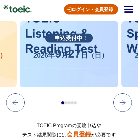
ログイン・会員登録
申込受付中！
9
27
）
2026年
月
日（日）
TOEIC Programの受験申込や
会員登録
テスト結果閲覧には
が必要です