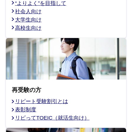
“よりよく”を目指して
社会人向け
大学生向け
高校生向け
再受験の方
リピート受験割引とは
表彰制度
リピってTOEIC（就活生向け）