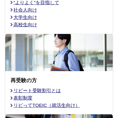
“よりよく”を目指して
社会人向け
大学生向け
高校生向け
再受験の方
リピート受験割引とは
表彰制度
リピってTOEIC（就活生向け）