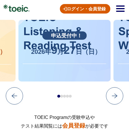
ログイン・会員登録
申込受付中！
9
27
）
2026年
月
日（日）
TOEIC Programの受験申込や
会員登録
テスト結果閲覧には
が必要です