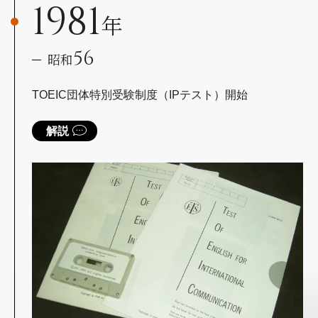
1981
年
56
昭和
TOEIC団体特別受験制度（IPテスト）開始
解説