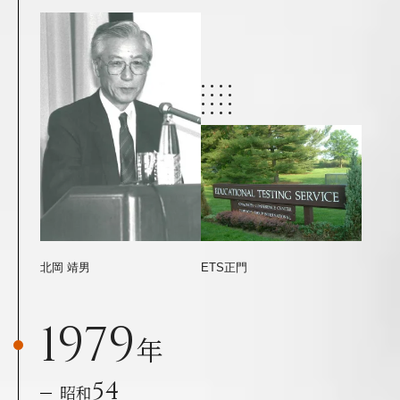
北岡 靖男
ETS正門
1979
年
54
昭和