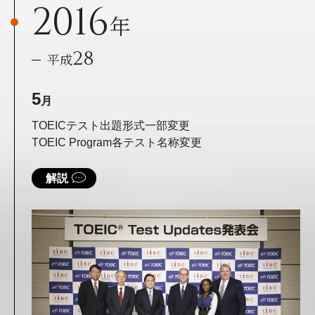
2016
年
28
平成
5
月
TOEICテスト出題形式一部変更
TOEIC Program各テスト名称変更
解説