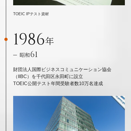
TOEIC IPテスト資材
1986
年
61
昭和
財団法人国際ビジネスコミュニケーション協会
（IIBC）を千代田区永田町に設立
TOEIC公開テスト年間受験者数10万名達成