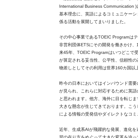
International Business Commu
基本理念に、英語によるコミュニケーシ
係る活動を展開してまいりました。
その中心事業であるTOEIC Progra
非営利団体ETSにその開発を働きかけ、
来45年、TOEIC Programはいつ
が算定される妥当性、公平性、信頼性の
物差しとしてその利用は世界160カ国以
昨今の日本においてはインバウンド需要
が見られ、これらに対応するために英語
と思われます。他方、海外に目を転じま
大きな懸念が生じてきております。こう
による情報の受発信やダイレクトなコミ
近年、生成系AIが飛躍的な発展、進化を遂
習の在り方をめぐって大きな変革を迫っ