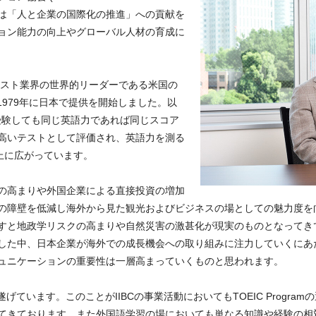
nication )は「人と企業の国際化の推進」への貢献を
ョン能力の向上やグローバル人材の育成に
mはテスト業界の世界的リーダーである米国の
1979年に日本で提供を開始しました。以
どこで受験しても同じ英語力であれば同じスコア
高いテストとして評価され、英語力を測る
上に広がっています。
の高まりや外国企業による直接投資の増加
の障壁を低減し海外から見た観光およびビジネスの場としての魅力度を
すと地政学リスクの高まりや自然災害の激甚化が現実のものとなってき
した中、日本企業が海外での成長機会への取り組みに注力していくにあ
ュニケーションの重要性は一層高まっていくものと思われます。
げています。このことがIIBCの事業活動においてもTOEIC Progr
てきております。また外国語学習の場においても単なる知識や経験の相