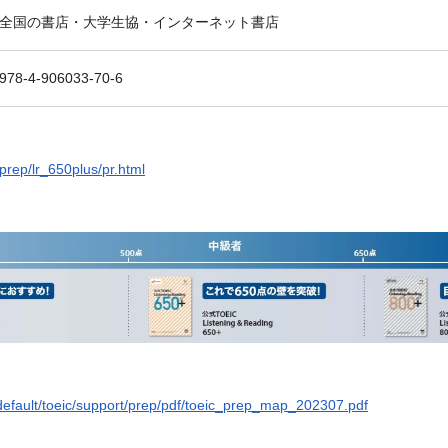
全国の書店・大学生協・インターネット書店
978-4-906033-70-6
/prep/lr_650plus/pr.html
y/default/toeic/support/prep/pdf/toeic_prep_map_202307.pdf