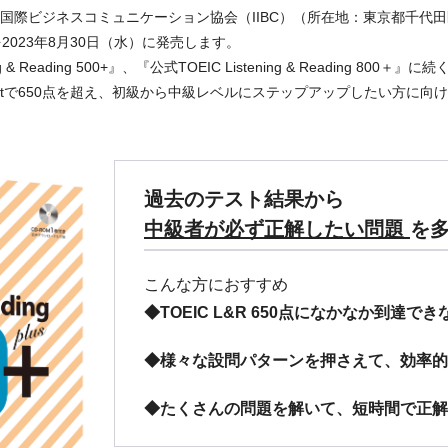
運営する国際ビジネスコミュニケーション協会（IIBC）（所在地：東京都千
650＋』を2023年8月30日（水）に発売します。
eading 500+』、『公式TOEIC Listening & Reading 800＋』に続く『公
eading Testで650点を超え、初級から中級レベルにステップアップしたい方に
過去のテスト結果から
中級者が必ず正解したい問題
を
こんな方におすすめ
◆TOEIC L&R 650点になかなか到達でき
◆様々な設問パターンを押さえて、効率的
◆たくさんの問題を解いて、短時間で正解