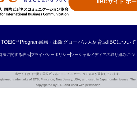
IIBCサイト ホ
®
TOEIC
Program
書籍・出版
グローバル人材育成
IIBCについて
引法に関する表示
プライバシーポリシー
ソーシャルメディアの取り組みにつ
当サイトは（一財）国際ビジネスコミュニケーション協会が運営しています。
red trademarks of ETS, Princeton, New Jersey, USA, and used in Japan under license. The Eig
copyrighted by ETS and used with permission.