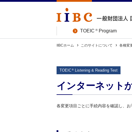
®
TOEIC
Program
IIBCホーム
このサイトについて
各種変
TOEIC
Listening & Reading Test
®
インターネット
各変更項目ごとに手続内容を確認し、お