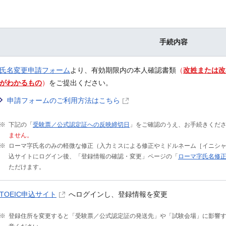
手続内容
氏名変更申請フォーム
より、有効期限内の本人確認書類
（
改姓または改
がわかるもの
）
をご提出ください。
申請フォームのご利用方法はこちら
下記の「
受験票／公式認定証への反映締切日
」をご確認のうえ、お手続きくだ
ません。
ローマ字氏名のみの軽微な修正（入力ミスによる修正やミドルネーム［イニシャル
込サイトにログイン後、「登録情報の確認・変更」ページの「
ローマ字氏名修
ただけます。
TOEIC申込サイト
へログインし、登録情報を変更
登録住所を変更すると「受験票／公式認定証の発送先」や「試験会場」に影響