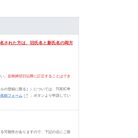
名された方は、旧氏名と新氏名の両方
さい。
反映締切日以降に訂正することはでき
の登録に限る］）については、TOEIC申
正依頼フォーム
」ボタンより申請してい
する可能性がありますので、下記の点にご留