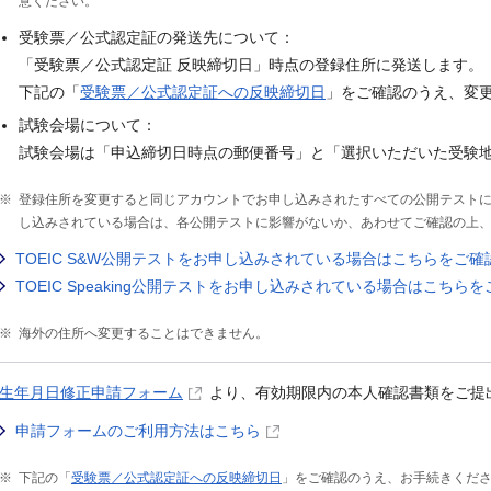
意ください。
受験票／公式認定証の発送先について：
「受験票／公式認定証 反映締切日」時点の登録住所に発送します。
下記の「
受験票／公式認定証への反映締切日
」をご確認のうえ、変
試験会場について：
試験会場は「申込締切日時点の郵便番号」と「選択いただいた受験
登録住所を変更すると同じアカウントでお申し込みされたすべての公開テスト
し込みされている場合は、各公開テストに影響がないか、あわせてご確認の上
TOEIC S&W公開テストをお申し込みされている場合はこちらをご
TOEIC Speaking公開テストをお申し込みされている場合はこちら
海外の住所へ変更することはできません。
生年月日修正申請フォーム
より、有効期限内の本人確認書類をご提
申請フォームのご利用方法はこちら
下記の「
受験票／公式認定証への反映締切日
」をご確認のうえ、お手続きくだ