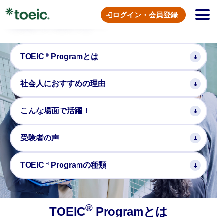
TOEIC
Program
ログイン・会員登録
社会人の皆さまへ
®
TOEIC
Program
とは
社会人に
おすすめの理由
こんな場面で活躍！
受験者の声
®
TOEIC
Program
の種類
®
TOEIC
Programとは