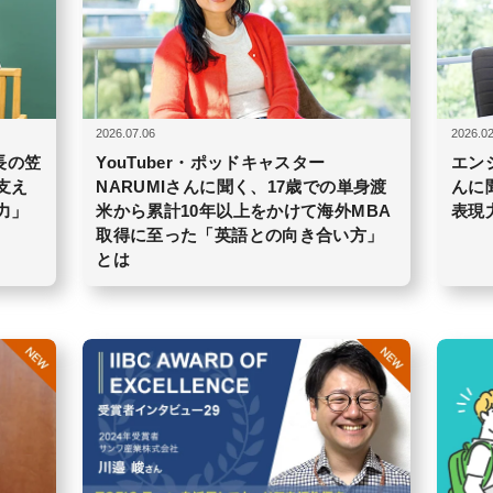
2026.07.06
2026.02
長の笠
YouTuber・ポッドキャスター
エン
支え
NARUMIさんに聞く、17歳での単身渡
んに
力」
米から累計10年以上をかけて海外MBA
表現
取得に至った「英語との向き合い方」
とは