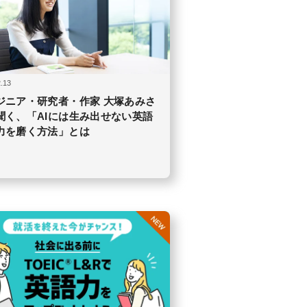
.13
ジニア・研究者・作家 大塚あみさ
聞く、「AIには生み出せない英語
力を磨く方法」とは