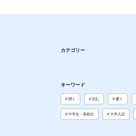
カテゴリー
キーワード
# 聞く
# 読む
# 書く
# 中学生・高校生
# 大学入試