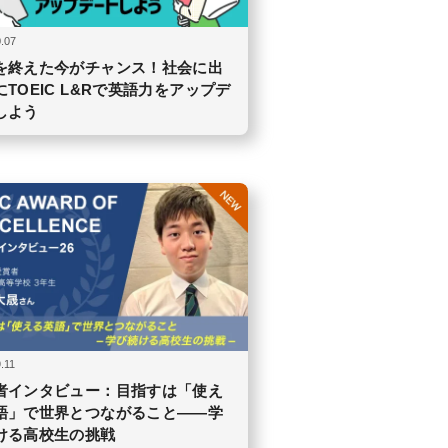
.07
を終えた今がチャンス！社会に出
にTOEIC L&Rで英語力をアップデ
しよう
.11
者インタビュー：目指すは「使え
語」で世界とつながること——学
ける高校生の挑戦