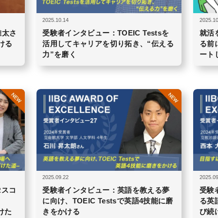
2025.10.14
2025.10
雄太さ
受験者インタビュー：TOEIC Testsを
就活
ける
活用してキャリアを切り拓き、“伝える
る前
力”を磨く
ート
2025.09.22
2025.09
Rスコ
受験者インタビュー：英語を教える夢
受験
に向け、TOEIC Testsで英語4技能に磨
る英
拓けた
きをかける
び続