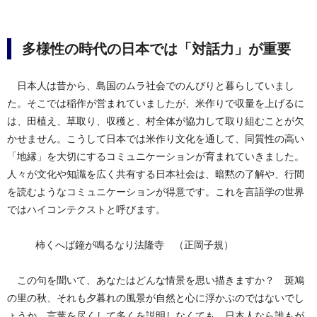
多様性の時代の日本では「対話力」が重要
日本人は昔から、島国のムラ社会でのんびりと暮らしていまし
た。そこでは稲作が営まれていましたが、米作りで収量を上げるに
は、田植え、草取り、収穫と、村全体が協力して取り組むことが欠
かせません。こうして日本では米作り文化を通して、同質性の高い
「地縁」を大切にするコミュニケーションが育まれていきました。
人々が文化や知識を広く共有する日本社会は、暗黙の了解や、行間
を読むようなコミュニケーションが得意です。これを言語学の世界
ではハイコンテクストと呼びます。
柿くへば鐘が鳴るなり法隆寺 （正岡子規）
この句を聞いて、あなたはどんな情景を思い描きますか？ 斑鳩
の里の秋、それも夕暮れの風景が自然と心に浮かぶのではないでし
ょうか。言葉を尽くして多くを説明しなくても、日本人なら誰もが