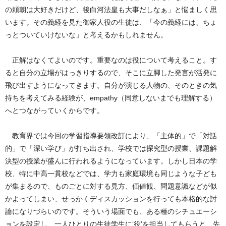
の頼朝は大好きだけど、後白河法皇も大事だしなぁ」と悩ましく思
います。その義経を見た御家人役の生徒は、「今の義経には、ちょ
っとついていけないな」と考えるかもしれません。
正解はなくてよいのです。重要なのは役について考えること。す
ると自分の立場がはっきりするので、そこに立脚した発言が活発に
飛び出すようになってきます。自分が演じる人物の、そのときの気
持ちを考えてみる経験が、empathy（同意しないまでも理解する）
へとつながっていくからです。
教育界では今回の学習指導要領改訂により、「主体的」で「対話
的」で「深い学び」が打ち出され、学校では探究型の授業、課題解
決型の授業が盛んに行われるようになっています。しかし日本の学
校、特に中高一貫校などでは、学力も家庭環境も同じような子ども
が集まるので、ものごとに対する見方、価値観、問題意識などが似
かよってしまい、せっかくディスカッションを行っても本格的な討
論になりづらいのです。そういう場面でも、ある種のシチュエーシ
ョンを設定し、一人ひとりの生徒学生に‘役’を担当してもらうと、先