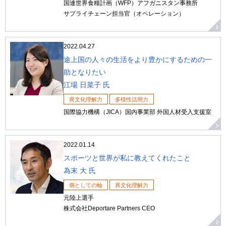
国連世界食糧計画（WFP）アフガニスタン事務所
サプライチェーン担当官（オペレーション）
2022.04.27
途上国の人々の生活をより豊かにするための一
助となりたい
江場 日菜子 氏
異文化理解力
多様性活用力
国際協力機構（JICA）国内事業部 外国人材受入支援室
2022.01.14
スポーツと世界が私に教えてくれたこと
為末 大 氏
個としての軸
異文化理解力
元陸上選手
株式会社Deportare Partners CEO