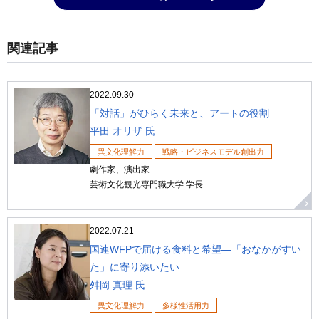
関連記事
2022.09.30
「対話」がひらく未来と、アートの役割
平田 オリザ 氏
異文化理解力
戦略・ビジネスモデル創出力
劇作家、演出家
芸術文化観光専門職大学 学長
2022.07.21
国連WFPで届ける食料と希望―「おなかがすい
た」に寄り添いたい
舛岡 真理 氏
異文化理解力
多様性活用力