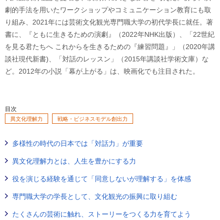
劇的手法を用いたワークショップやコミュニケーション教育にも取
り組み、2021年には芸術文化観光専門職大学の初代学長に就任。著
書に、『ともに生きるための演劇』（2022年NHK出版）、「22世紀
を見る君たちへ これからを生きるための『練習問題』」（2020年講
談社現代新書)、「対話のレッスン」（2015年講談社学術文庫）な
ど。2012年の小説「幕が上がる」は、映画化でも注目された。
目次
異文化理解力
戦略・ビジネスモデル創出力
多様性の時代の日本では「対話力」が重要
異文化理解力とは、人生を豊かにする力
役を演じる経験を通じて「同意しないが理解する」を体感
専門職大学の学長として、文化観光の振興に取り組む
たくさんの芸術に触れ、ストーリーをつくる力を育てよう