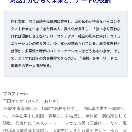
「対話」がひらく未来と、アートの役割
同じ文化、同じ言語を伝統的に共有し、以心伝心が得意なハイコンテ
クスト社会を生きてきた日本人。異文化が共生し、「はっきり言わな
ければ理解し合えない」ローコンテクスト社会の到来に向け、コミュ
ニケーションの在り方に、今、変化が求められている。異文化理解と
は何か。多様性の時代のコミュニケーションはどうあるべきか。そし
て、どうすればその力を獲得できるのか。「演劇」をキーワードに、
演劇界の第一人者が語る。
プロフィール
平田オリザ（ひらた おりざ）
1962年東京都出身。16歳で高校を休学し、自転車で世界一周旅行
へ。大学在学中に劇団「青年団」を結成し、劇作家・演出家として
活動。代表作に「東京ノート」「ソウル市民（三部作）」など。現
代口語演劇理論を提唱し、演劇界に大きな影響を与えた。傍ら、演