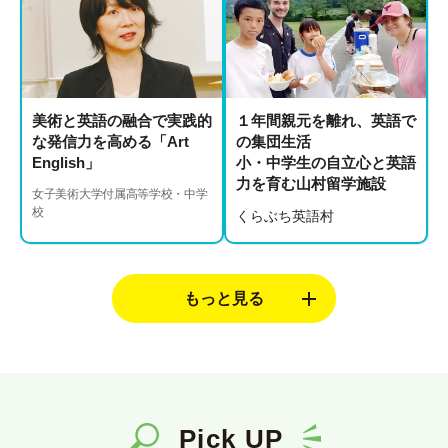
美術と英語の融合で実践的
１年間親元を離れ、英語で
な発信力を高める「Art
の集団生活
English」
小・中学生の自立心と英語
力を育む山村留学施設
女子美術大学付属高等学校・中学
校
くらぶち英語村
Pick UP