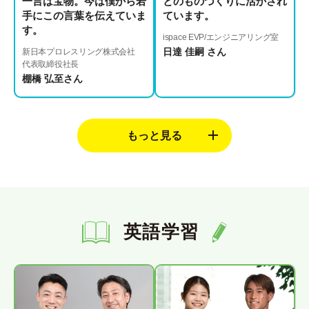
一言は宝物。今は僕から若
とのものづくりに活かされ
手にこの言葉を伝えていま
ています。
す。
ispace EVP/エンジニアリング室
日達 佳嗣 さん
新日本プロレスリング株式会社
代表取締役社長
棚橋 弘至さん
英語学習