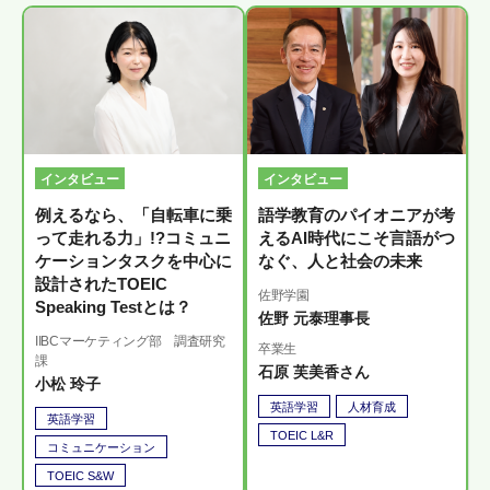
インタビュー
インタビュー
例えるなら、「自転車に乗
語学教育のパイオニアが考
って走れる力」!?コミュニ
えるAI時代にこそ言語がつ
ケーションタスクを中心に
なぐ、人と社会の未来
設計されたTOEIC
佐野学園
Speaking Testとは？
佐野 元泰理事長
IIBCマーケティング部 調査研究
卒業生
課
石原 芙美香さん
小松 玲子
英語学習
人材育成
英語学習
TOEIC L&R
コミュニケーション
TOEIC S&W